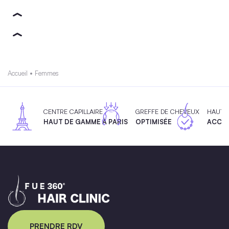
Accueil
•
Femmes
CENTRE CAPILLAIRE
GREFFE DE CHEVEUX
HAUTE
HAUT DE GAMME À PARIS
OPTIMISÉE
ACCES
PRENDRE RDV